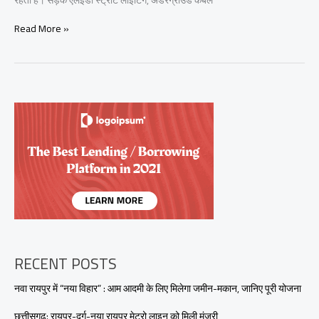
नया
Read More »
रायपुर
की
सड़क
अवसंरचना:
एक
आधुनिक
दृष्टिकोण
RECENT POSTS
नवा रायपुर में “नया विहार” : आम आदमी के लिए मिलेगा जमीन-मकान, जानिए पूरी योजना
छत्तीसगढ़: रायपुर-दुर्ग-नया रायपुर मेट्रो लाइन को मिली मंजूरी