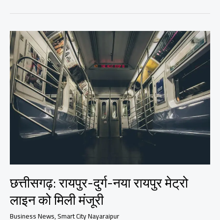
में “नया
विहार”
: आम
आदमी
के
लिए मिलेगा
जमीन-
मकान,
जानिए
पूरी
योजना
छत्तीसगढ़: रायपुर-दुर्ग-नया रायपुर मेट्रो
लाइन को मिली मंजूरी
Business News
,
Smart City Nayaraipur