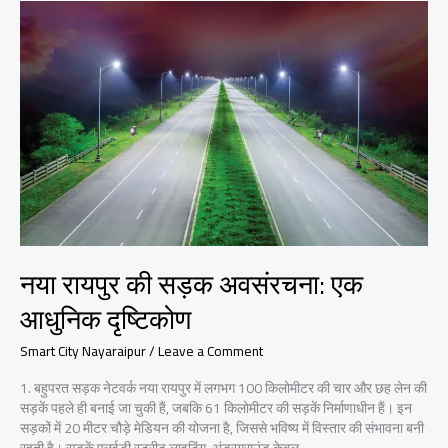
की
गुणवत्ता,
स्मार्ट
विकास,
और
शहर
की
मजबूती
नया रायपुर की सड़क अवसंरचना: एक
आधुनिक दृष्टिकोण
Smart City Nayaraipur
/
Leave a Comment
1. बहुपरत सड़क नेटवर्क नया रायपुर में लगभग 100 किलोमीटर की चार और छह लेन की
सड़कें पहले ही बनाई जा चुकी हैं, जबकि 61 किलोमीटर की सड़कें निर्माणाधीन हैं। इन
सड़कों में 20 मीटर चौड़े मेडियन की योजना है, जिससे भविष्य में विस्तार की संभावना बनी
रहती है। सड़कें एलईडी स्ट्रीट लाइटिंग, अंडरग्राउंड केबल